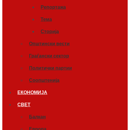
Репортажа
Тема
Сторија
Општински вести
Граѓански сектор
Политички партии
Соопштенија
ЕКОНОМИЈА
СВЕТ
Балкан
Европа