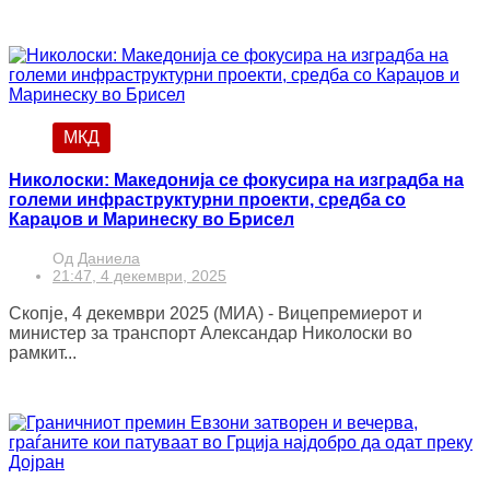
МКД
Николоски: Македонија се фокусира на изградба на
големи инфраструктурни проекти, средба со
Караџов и Маринеску во Брисел
Од
Даниела
21:47, 4 декември, 2025
Скопје, 4 декември 2025 (МИА) - Вицепремиерот и
министер за транспорт Александар Николоски во
рамкит...