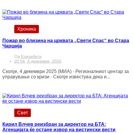
Хроника
Пожар во близина на црквата „Свети Спас“ во Стара
Чаршија
Од
Елизабета
20:56, 4 декември, 2025
Скопје, 4 декември 2025 (МИА) - Регионалниот центар за
управување со кризи - Скопје известува дека и...
Свет
Кирил Влчев реизбран за директор на БТА:
Агенцијата ќе остане извор на вистински вести