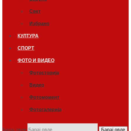
Свет
Избрано
КУЛТУРА
СПОРТ
ФОТО И ВИДЕО
Фотосторија
Видео
Фотомомент
Фотогалерија
Барај овде
Барај овде