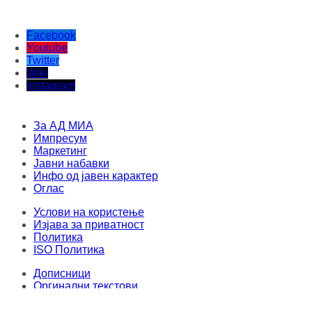
Facebook
Youtube
Twitter
Wiki
Instagram
За АД МИА
Импресум
Маркетинг
Јавни набавки
Инфо од јавен карактер
Оглас
Услови на користење
Изјава за приватност
Политика
ISO Политика
Дописници
Оргинални текстови