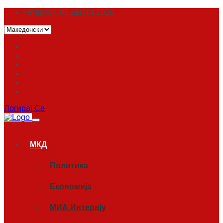
четврток, 06 август 2026
Логирај Се
МКД
Политика
Економија
МИА Интервју