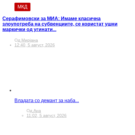
МКД
Серафимовски за МИА: Имаме класична
злоупотреба на субвенциите, се користат ушни
маркички од угинати...
Од
Мирјана
12:40, 5 август, 2026
Владата со демант за наба...
Од
Ана
11:02, 5 август, 2026