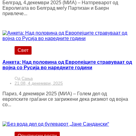
Белград, 4.декември 2025 (МИА) – Натпреварот од
Евролигата во Белград меѓу Партизан и Баерн
привлече...
Свет
Анкета: Над половина од Европејците стравуваат од
војна со Русија во наредните години
Од
Сања
21:08, 4 декември, 2025
Париз, 4 декември 2025 (МИА) – Голем дел од
европските граѓани се загрижени дека ризикот од војна
со...
Општински вести