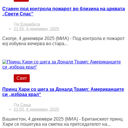
Ставен под контрола пожарот во близина на црквата
„Свети Спас“
Од
Елизабета
21:55, 4 декември, 2025
Скопје, 4 декември 2025 (МИА) - Под контрола е пожарот
кој избувна вечерва во стара...
Свет
Принц Хари со шега за Доналд Трамп: Американците
си „избраа крал“
Од
Сања
21:50, 4 декември, 2025
Вашингтон, 4 декември 2025 (МИА) - Британскиот принц
Хари се пошегува на сметка на претседателот на...