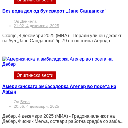
Без вода дел од булеварот „Јане Сандански“
Од
Даниела
21:02, 4 декември, 2025
Скопје, 4 декември 2025 (МИА) - Поради уличен дефект
на бул.„Јане Сандански“ бр.79 во општина Аеродр...
Општински вести
Американската амбасадорка Агелер во посета на
Дебар
Од
Вера
20:56, 4 декември, 2025
Дебар, 4 декември 2025 (МИА) - Градоначалникот на
Дебар, Фисник Меља, оствари работна средба со амба...