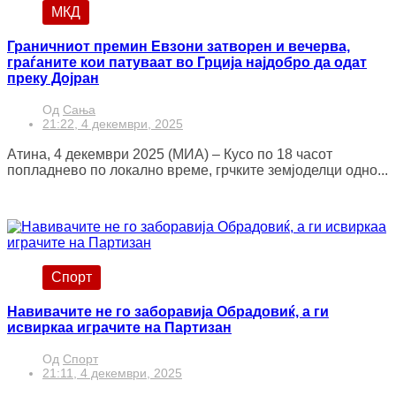
МКД
Граничниот премин Евзони затворен и вечерва,
граѓаните кои патуваат во Грција најдобро да одат
преку Дојран
Од
Сања
21:22, 4 декември, 2025
Атина, 4 декември 2025 (МИА) – Кусо по 18 часот
попладнево по локално време, грчките земјоделци одно...
Спорт
Навивачите не го заборавија Обрадовиќ, а ги
исвиркаа играчите на Партизан
Од
Спорт
21:11, 4 декември, 2025