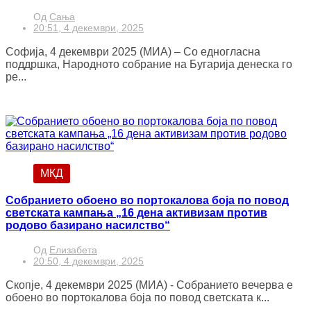
Од
Сања
20:51, 4 декември, 2025
Софија, 4 декември 2025 (МИА) – Со едногласна
поддршка, Народното собрание на Бугарија денеска го
ре...
МКД
Собранието обоено во портокалова боја по повод
светската кампања „16 дена активизам против
родово базирано насилство“
Од
Елизабета
20:50, 4 декември, 2025
Скопје, 4 декември 2025 (МИА) - Собранието вечерва е
обоено во портокалова боја по повод светската к...