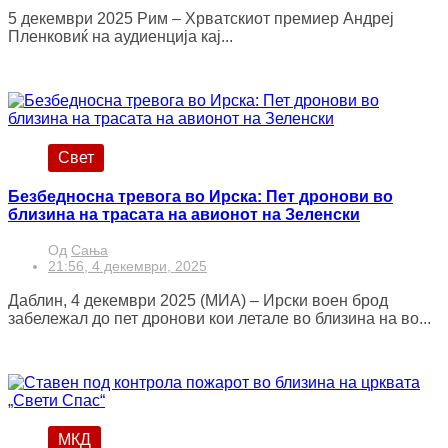
5 декември 2025 Рим – Хрватскиот премиер Андреј
Пленковиќ на аудиенција кај...
Свет
Безбедносна тревога во Ирска: Пет дронови во
близина на трасата на авионoт на Зеленски
Од
Сања
21:56, 4 декември, 2025
Даблин, 4 декември 2025 (МИА) – Ирски воен брод
забележал до пет дронови кои летале во близина на во...
МКД