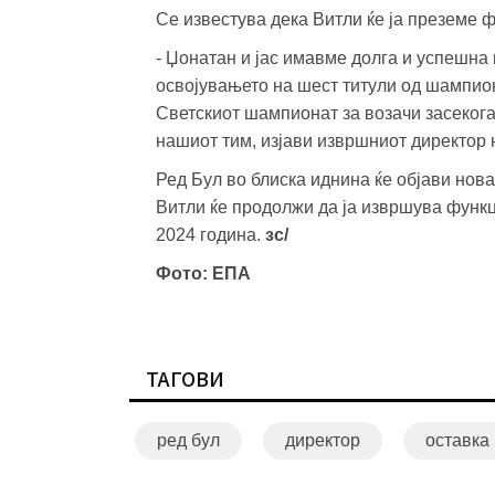
Се известува дека Витли ќе ја преземе ф
- Џонатан и јас имавме долга и успешна 
освојувањето на шест титули од шампион
Светскиот шампионат за возачи засекога
нашиот тим, изјави извршниот директор 
Ред Бул во блиска иднина ќе објави нова
Витли ќе продолжи да ја извршува функци
2024 година.
зс/
Фото: ЕПА
ТАГОВИ
ред бул
директор
оставка