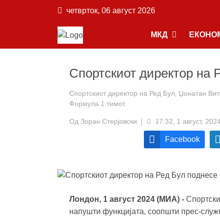
четврток, 06 август 2026
МКД
ЕКОНО
Спортскиот директор на 
Спортскиот директор на Ред Бул, Џонатан Вит
Формула 1 тимот.
Од
Зоран Стерјовски
17:32, 1 август, 202
Facebook
Лондон, 1 август 2024 (МИА) -
Спортски
напушти функцијата, соопшти прес-служ