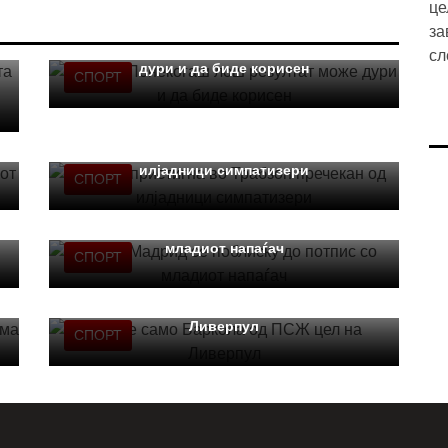
Артета: Понекогаш лош резултат може
дури и да биде корисен
СПОРТ
Салах пристигна во Трабзон пречекан од
илјадници симпатизери
СПОРТ
Реал Мадрид се поблиску до потпис со
младиот напаѓач
СПОРТ
Не e само Баркола од ПСЖ цел на
Ливерпул
СПОРТ