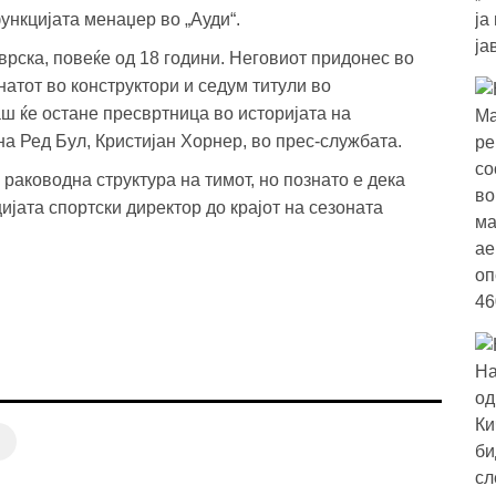
ункцијата менаџер во „Ауди“.
врска, повеќе од 18 години. Неговиот придонес во
атот во конструктори и седум титули во
ш ќе остане пресвртница во историјата на
на Ред Бул, Кристијан Хорнер, во прес-службата.
 раководна структура на тимот, но познато е дека
јата спортски директор до крајот на сезоната