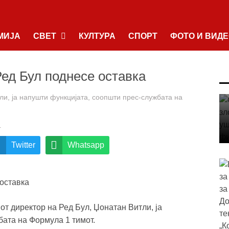
МИЈА
СВЕТ
КУЛТУРА
СПОРТ
ФОТО И ВИД
Ред Бул поднесе оставка
ли, ја напушти функцијата, соопшти прес-службата на
4
Twitter
Whatsapp
от директор на Ред Бул, Џонатан Витли, ја
бата на Формула 1 тимот.