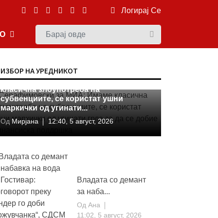
Логирај Се
ЕО
МКД
ИЗБОР НА УРЕДНИКОТ
Серафимовски за МИА: Имаме
класична злоупотреба на
субвенциите, се користат ушни
маркички од угинати...
Од
Мирјана
12:40, 5 август, 2026
Владата со демант
за наба...
Од
Ана
11:02, 5 август, 2026