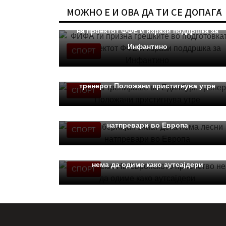
МОЖНО Е И ОВА ДА ТИ СЕ ДОПАЃА
ФИФА ги призна грешките во подготовката
на проектот ФФЕ и изрази поддршка за
Инфантино
СПОРТ
Шкендија тренираше во Единбург,
тренерот Положани пристигнува утре
СПОРТ
Во Хибернијан знаат дека нема лесни
натпревари во Европа
СПОРТ
Миленкоски: На Европското првенство
нема да одиме како аутсајдери
СПОРТ