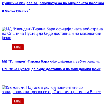
кривична пријава за „злоупотреба на службената положба
и овластување"
МКД
МД “Илинден“-Тирана бара официјалната веб-страна на
Општина Пустец да биде достапна и на македонски јазик
МКД