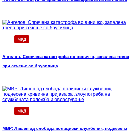
МКД
Ангелов: Спречена катастрофа во виничко, запалена трева
при сечење со брусилица
МКД
МВР: Лишен од слобода полициски службеник, поднесена