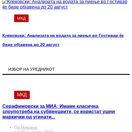
МКД
Клековски: Анализата на водата за пиење во Гостивар ќе
биде објавена до 20 август
ИЗБОР НА УРЕДНИКОТ
МКД
Серафимовски за МИА: Имаме класична
злоупотреба на субвенциите, се користат ушни
маркички од угинати...