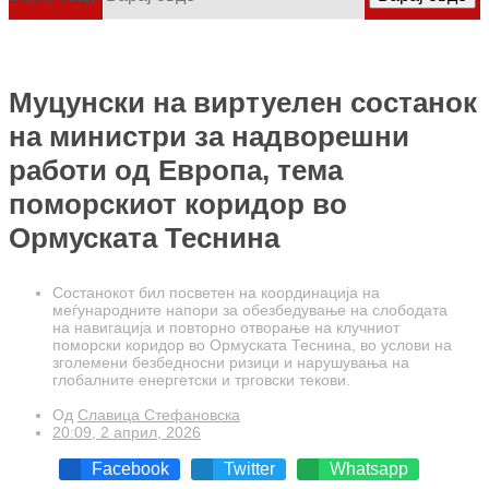
Муцунски на виртуелен состанок
на министри за надворешни
работи од Европа, тема
поморскиот коридор во
Ормуската Теснина
Состанокот бил посветен на координација на
меѓународните напори за обезбедување на слободата
на навигација и повторно отворање на клучниот
поморски коридор во Ормуската Теснина, во услови на
зголемени безбедносни ризици и нарушувања на
глобалните енергетски и трговски текови.
Од
Славица Стефановска
20:09, 2 април, 2026
Facebook
Twitter
Whatsapp