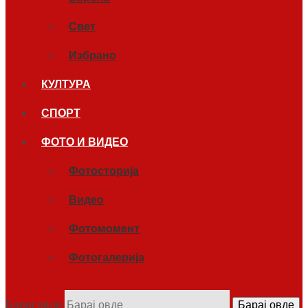
Свет
Избрано
КУЛТУРА
СПОРТ
ФОТО И ВИДЕО
Фотосторија
Видео
Фотомомент
Фотогалерија
Барај овде
Барај овде