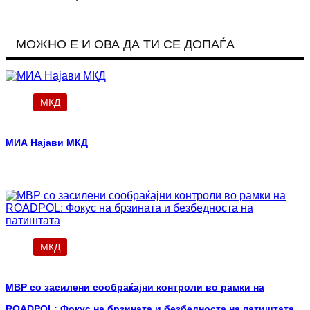
МОЖНО Е И ОВА ДА ТИ СЕ ДОПАЃА
МКД
МИА Најави МКД
МКД
МВР со засилени сообраќајни контроли во рамки на
ROADPOL: Фокус на брзината и безбедноста на патиштата