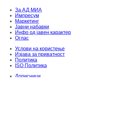
Instagram
За АД МИА
Импресум
Маркетинг
Јавни набавки
Инфо од јавен карактер
Оглас
Услови на користење
Изјава за приватност
Политика
ISO Политика
Дописници
Оргинални текстови
Овој материјал не смее да се складира, издава, емитува, препишува и
повторно да се дистрибуира во каква било форма, без писмена дозвола од
Медиумска информативна агенција. Секој упад и злоупотреба на
интернет-страницата на МИА е казнив по членовите 251 и 251a од КЗ на
Република Северна Македонија. Правен консултант и застапник: адвокат
Милена Велјаноска - Стоиловска
.