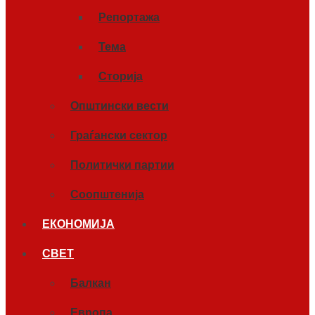
Репортажа
Тема
Сторија
Општински вести
Граѓански сектор
Политички партии
Соопштенија
ЕКОНОМИЈА
СВЕТ
Балкан
Европа