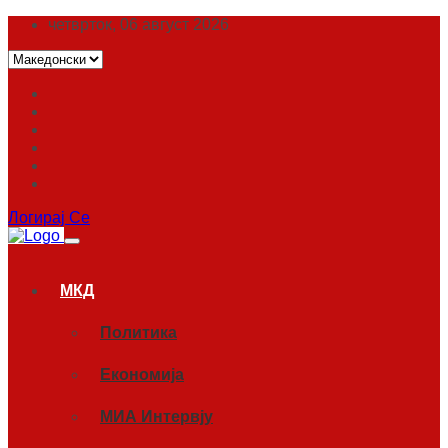
четврток, 06 август 2026
Логирај Се
МКД
Политика
Економија
МИА Интервју