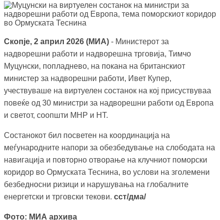
Скопје, 2 април 2026 (МИА)
- Министерот за
надворешни работи и надворешна трговија, Тимчо
Муцунски, попладнево, на покана на британскиот
министер за надворешни работи, Ивет Купер,
учествуваше на виртуелен состанок на кој присуствуваа
повеќе од 30 министри за надворешни работи од Европа
и светот, соопшти МНР и НТ.
Состанокот бил посветен на координација на
меѓународните напори за обезбедување на слободата на
навигација и повторно отворање на клучниот поморски
коридор во Ормуската Теснина, во услови на зголемени
безбедносни ризици и нарушувања на глобалните
енергетски и трговски текови.
сст/дма/
Фото: МИА архива