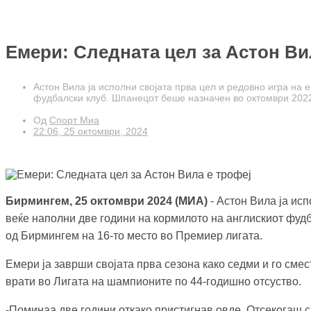
Емери: Следната цел за Астон Ви
Астон Вила ја исполни својата прва цел и редовно игра на 
фудбалски клуб. Шпанецот беше назначен во октомври 2022 
Од
Спорт Миа
22:06, 25 октомври, 2024
Бирмингем, 25 октомври 2024 (МИА)
- Астон Вила ја исп
веќе наполни две години на кормилото на англискиот фудб
од Бирмингем на 16-то место во Премиер лигата.
Емери ја заврши својата прва сезона како седми и го сме
врати во Лигата на шампионите по 44-годишно отсуство.
-Поминаа две години откако пристигнав овде. Отсекогаш с