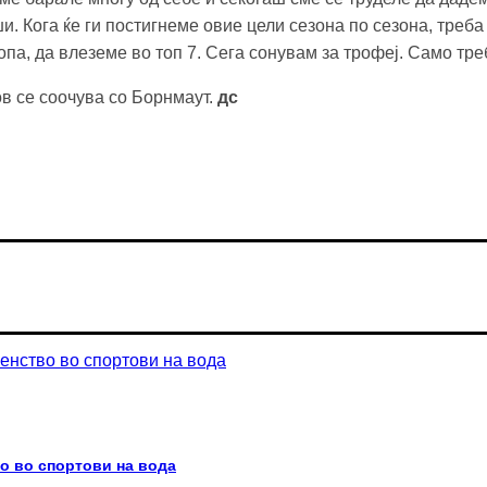
ши. Кога ќе ги постигнеме овие цели сезона по сезона, тре
а, да влеземе во топ 7. Сега сонувам за трофеј. Само тре
ов се соочува со Борнмаут.
дс
о во спортови на вода