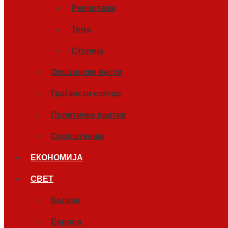
Репортажа
Тема
Сторија
Општински вести
Граѓански сектор
Политички партии
Соопштенија
ЕКОНОМИЈА
СВЕТ
Балкан
Европа