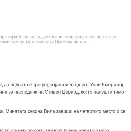
ери кој веќе наполни две години на кормилото на англискиот
ирмингем на 16-то место во Премиер лигата.
и, а следната е трофеј, изјави менаџерот Унаи Емери кој
на за наследник на Стивен Џерард, кој го напушти тимот
ок. Минатата сезона Вила заврши на четвртото место и се
ме максимум во секој момент. Некои цели беа брзо