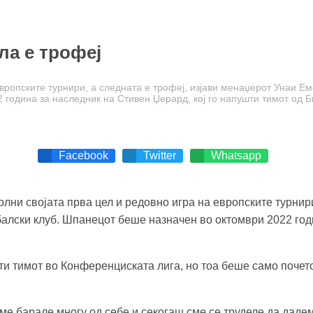
ла е трофеј
европските турнири, а следната е трофеј, изјави менаџерот Унаи Ем
година за наследник на Стивен Џерард, кој го напушти тимот од Б
Facebook
Twitter
Whatsapp
олни својата прва цел и редовно игра на европските турнир
алски клуб. Шпанецот беше назначен во октомври 2022 годи
сти тимот во Конференциската лига, но тоа беше само почет
ме барале многу од себе и секогаш сме се труделе да даде