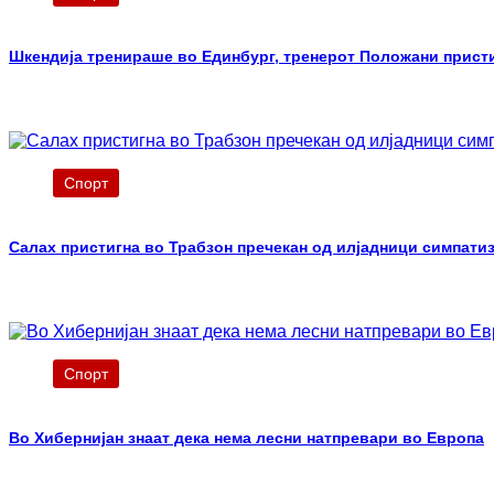
Шкендија тренираше во Единбург, тренерот Положани прист
Спорт
Салах пристигна во Трабзон пречекан од илјадници симпати
Спорт
Во Хибернијан знаат дека нема лесни натпревари во Европа