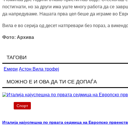
постигнати, но за други има уште многу работа да се завр
да напредуваме. Нашата прва цел беше да играме во Европ
Вила е во серија од десет натпревари без пораз, а викенд
Фото: Архива
ТАГОВИ
Емери
Астон Вила
трофеј
МОЖНО Е И ОВА ДА ТИ СЕ ДОПАЃА
Спорт
Италија најуспешна по првата седмица на Европско првенств