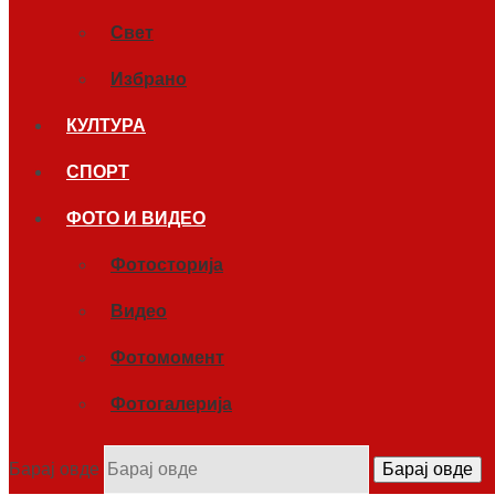
Свет
Избрано
КУЛТУРА
СПОРТ
ФОТО И ВИДЕО
Фотосторија
Видео
Фотомомент
Фотогалерија
Барај овде
Барај овде