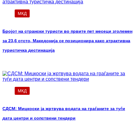
МКД
Бројот на странски туристи во првите пет месеци зголемен
за 23,6 отсто, Македонија се позиционира како атрактивна
туристичка дестинација
МКД
СДСМ: Мицкоски ја жртвува водата на граѓаните за туѓи
дата центри и сопствени тендери