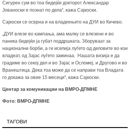
Сигурен сум во тоа бидејќи докторот Александар
Јованоски е познат по дела“, кажа Сајкоски.
Сајкоски се осврна и на владеењето на ДУИ во Кичево.
„ДУИ влезе во кампања, ама малку се влезени и во
паника бидејќи ја губат поддршката. Зборуваат за
национални борби, а ги иселија луѓето од деловите во кои
владеат, од Зајас луѓето заминаа. Нашата визија е да
градиме во секој дел и во Зајас и Осломеј, и Другово и во
Вранештица. Дека тоа може да се направи тоа Владата
го докажа за овие 15 месеци“, кажа Сајкоски.
Центар за комуникации на ВМРО-ДПМНЕ
Фото: ВМРО-ДПМНЕ
ТАГОВИ