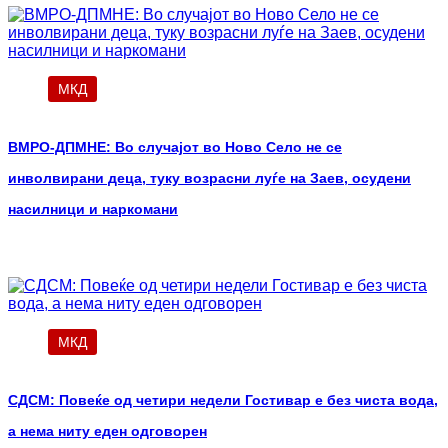
МКД
ВМРО-ДПМНЕ: Во случајот во Ново Село не се
инволвирани деца, туку возрасни луѓе на Заев, осудени
насилници и наркомани
МКД
СДСМ: Повеќе од четири недели Гостивар е без чиста вода,
а нема ниту еден одговорен