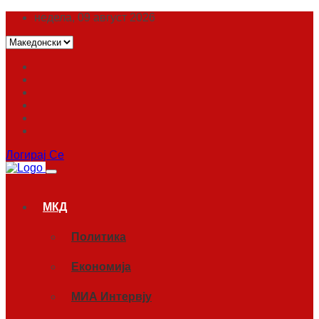
недела, 09 август 2026
Логирај Се
МКД
Политика
Економија
МИА Интервју