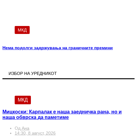
МКД
Нема подолги задржувања на граничните премини
ИЗБОР НА УРЕДНИКОТ
МКД
Мицкоски: Карпалак е наша заедничка рана, но и
наша обврска да паметиме
Од
Ана
14:30, 8 август, 2026