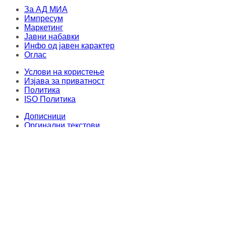
За АД МИА
Импресум
Маркетинг
Јавни набавки
Инфо од јавен карактер
Оглас
Услови на користење
Изјава за приватност
Политика
ISO Политика
Дописници
Оргинални текстови
Овој материјал не смее да се складира, издава, емитува, препишува и
повторно да се дистрибуира во каква било форма, без писмена дозвола од
Медиумска информативна агенција. Секој упад и злоупотреба на
интернет-страницата на МИА е казнив по членовите 251 и 251a од КЗ на
Република Северна Македонија. Правен консултант и застапник: адвокат
Милена Велјаноска - Стоиловска
.