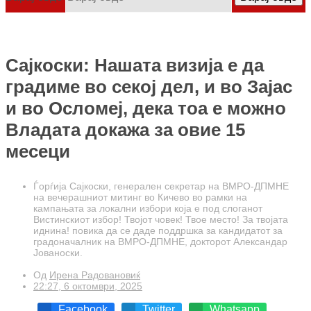
Сајкоски: Нашата визија е да
градиме во секој дел, и во Зајас
и во Осломеј, дека тоа е можно
Владата докажа за овие 15
месеци
Ѓорѓија Сајкоски, генерален секретар на ВМРО-ДПМНЕ
на вечерашниот митинг во Кичево во рамки на
кампањата за локални избори која е под слоганот
Вистинскиот избор! Твојот човек! Твое место! За твојата
иднина! повика да се даде поддршка за кандидатот за
градоначалник на ВМРО-ДПМНЕ, докторот Александар
Јованоски.
Од
Ирена Радовановиќ
22:27, 6 октомври, 2025
Facebook
Twitter
Whatsapp