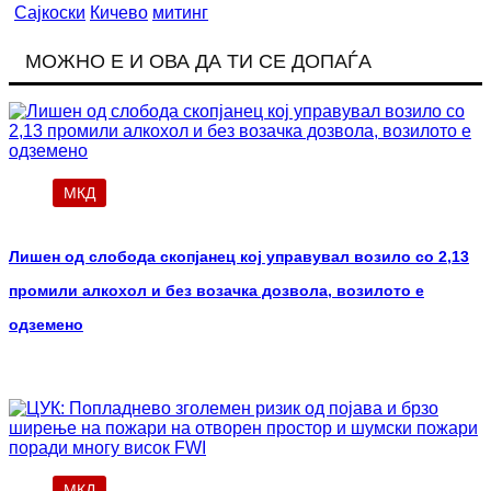
Сајкоски
Кичево
митинг
МОЖНО Е И ОВА ДА ТИ СЕ ДОПАЃА
МКД
Лишен од слобода скопјанец кој управувал возило со 2,13
промили алкохол и без возачка дозвола, возилото е
одземено
МКД