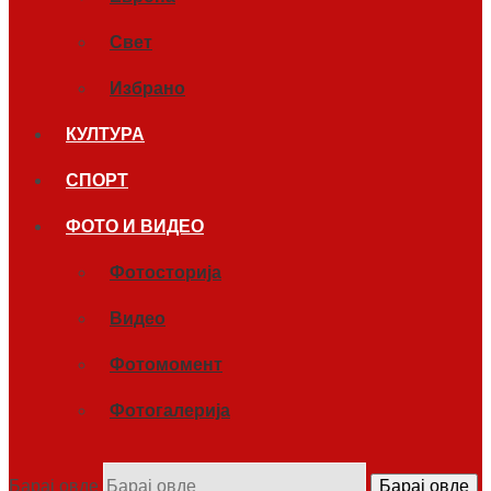
Свет
Избрано
КУЛТУРА
СПОРТ
ФОТО И ВИДЕО
Фотосторија
Видео
Фотомомент
Фотогалерија
Барај овде
Барај овде