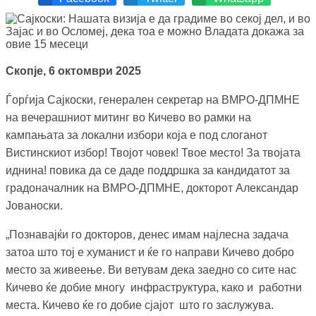
Скопје, 6 октомври 2025
Ѓорѓија Сајкоски, генерален секретар на ВМРО-ДПМНЕ
на вечерашниот митинг во Кичево во рамки на
кампањата за локални избори која е под слоганот
Вистинскиот избор! Твојот човек! Твое место! За твојата
иднина! повика да се даде поддршка за кандидатот за
градоначалник на ВМРО-ДПМНЕ, докторот Александар
Јованоски.
„Познавајќи го докторов, денес имам најлесна задача
затоа што тој е хуманист и ќе го направи Кичево добро
место за живеење. Ви ветувам дека заедно со сите нас
Кичево ќе добие многу инфраструктура, како и работни
места. Кичево ќе го добие сјајот што го заслужува.