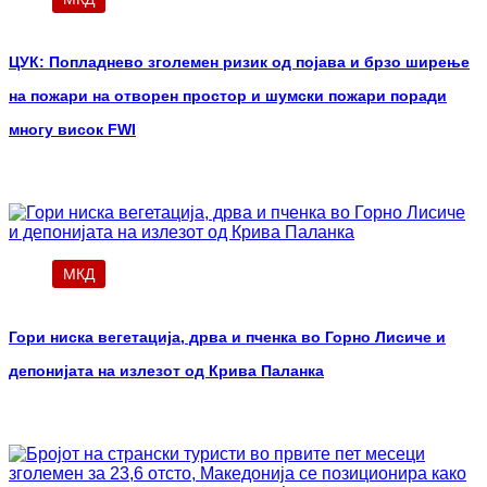
ЦУК: Попладнево зголемен ризик од појава и брзо ширење
на пожари на отворен простор и шумски пожари поради
многу висок FWI
МКД
Гори ниска вегетација, дрва и пченка во Горно Лисиче и
депонијата на излезот од Крива Паланка