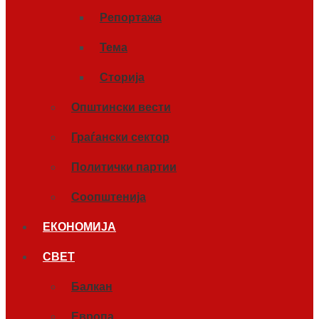
Репортажа
Тема
Сторија
Општински вести
Граѓански сектор
Политички партии
Соопштенија
ЕКОНОМИЈА
СВЕТ
Балкан
Европа