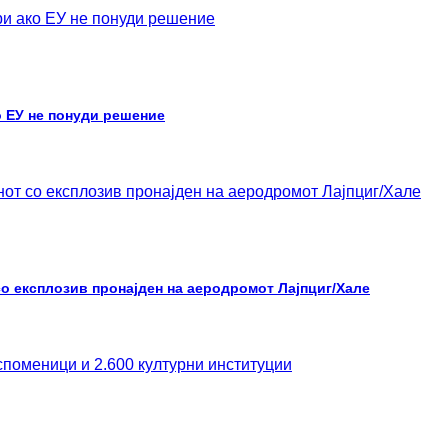
о ЕУ не понуди решение
со експлозив пронајден на аеродромот Лајпциг/Хале