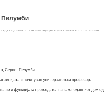
т Пелумби
о една од личностите што одигра клучна улога во политичките
нт, Сервет Пелумби.
транзицијата и почитуван универзитетски професор.
уваше и функцијата претседател на законодавниот дом од