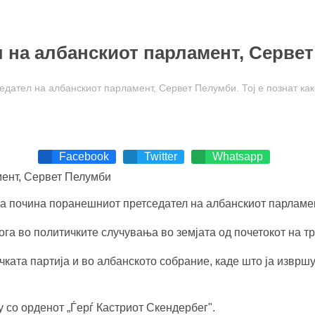
 на албанскиот парламент, Серве
дател на албанскиот парламент, Сервет Пелумби. Тој е познат как
Facebook
Twitter
Whatsapp
ва почина поранешниот претседател на албанскиот парламе
лога во политичките случувања во земјата од почетокот на 
ката партија и во албанското собрание, каде што ја изврш
со орденот „Ѓерѓ Кастриот Скендербег".