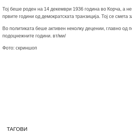
Тој беше роден на 14 декември 1936 година во Корча, а н
првите години од демократската транзиција. Тој се смета 
Во политиката беше активен неколку децении, главно од п
подоцнежните години. вт/ми/
Фото: скриншоп
ТАГОВИ