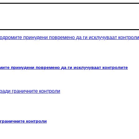
мите принудени повремено да ги исклучуваат контролите
 граничните контроли