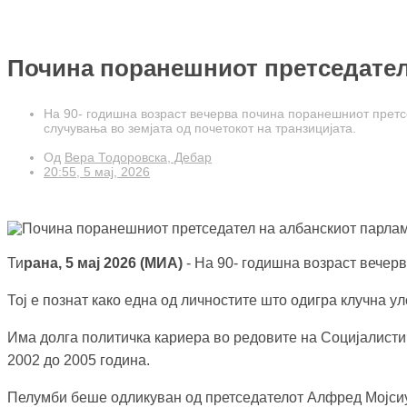
Почина поранешниот претседател
На 90- годишна возраст вечерва почина поранешниот претсе
случувања во земјата од почетокот на транзицијата.
Од
Вера Тодоровска, Дебар
20:55, 5 мај, 2026
Ти
рана, 5 мај 2026 (МИА)
- На 90- годишна возраст вечер
Тој е познат како една од личностите што одигра клучна у
Има долга политичка кариера во редовите на Социјалистич
2002 до 2005 година.
Пелумби беше одликуван од претседателот Алфред Мојсиу 