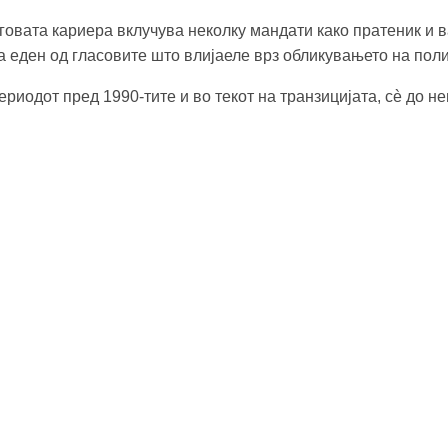
еговата кариера вклучува неколку мандати како пратеник и 
за еден од гласовите што влијаеле врз обликувањето на поли
ериодот пред 1990-тите и во текот на транзицијата, сè до 