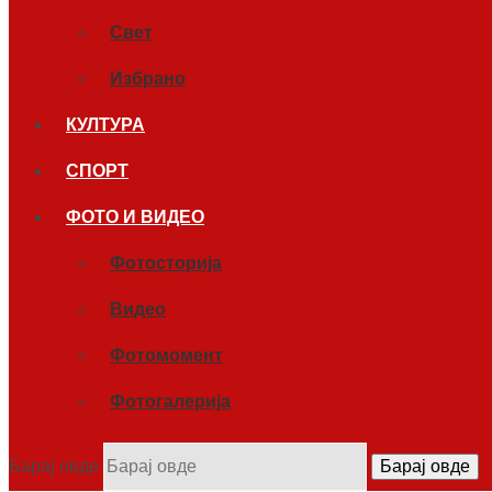
Свет
Избрано
КУЛТУРА
СПОРТ
ФОТО И ВИДЕО
Фотосторија
Видео
Фотомомент
Фотогалерија
Барај овде
Барај овде