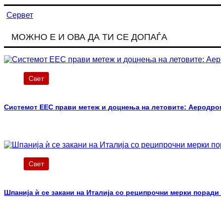
Сервет
МОЖНО Е И ОВА ДА ТИ СЕ ДОПАЃА
Свет
Системот ЕЕС прави метеж и доцнења на летовите: Аеродро
Свет
Шпанија ѝ се закани на Италија со реципрочни мерки поради