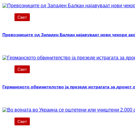
Свет
Превозниците од Западен Балкан најавуваат нови чекори ак
Свет
Германското обвинителство ја презеде истрагата за дронот 
Свет