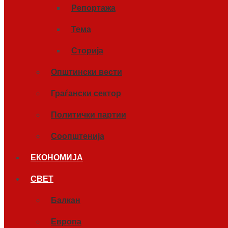
Репортажа
Тема
Сторија
Општински вести
Граѓански сектор
Политички партии
Соопштенија
ЕКОНОМИЈА
СВЕТ
Балкан
Европа